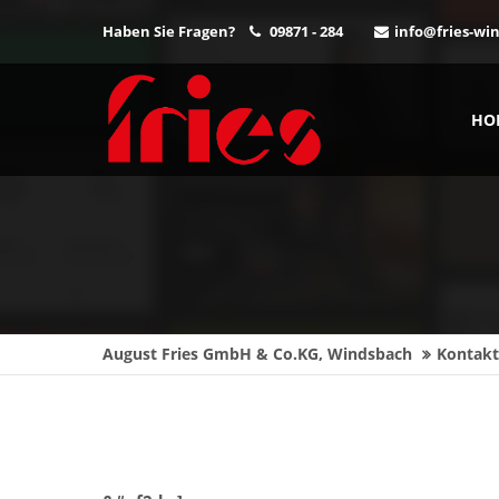
Haben Sie Fragen?
09871 - 284
info@fries-wi
Login
Supp
Benutzername
Lorem i
HO
2
Passwort
We offe
August Fries GmbH & Co.KG, Windsbach
Kontakt
Mon - F
Anmelden
Register
|
Lost your password?