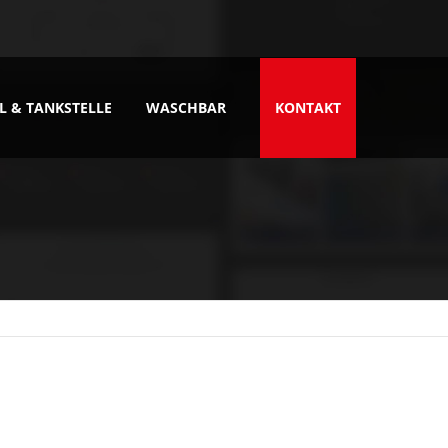
About us
Lorem ipsum dolor sit amet,
L & TANKSTELLE
WASCHBAR
KONTAKT
consectetuer adipiscing elit.
Aenean commodo ligula eget dolor.
Aenean massa. Cum sociis natoque
penatibus et magnis dis parturient
montes, nascetur ridiculus mus.
Donec quam felis, ultricies nec.